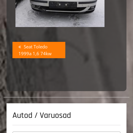
Navigeerimine
Previous
Seat Toledo
post:
1999a 1,6 74kw
Autod / Varuosad